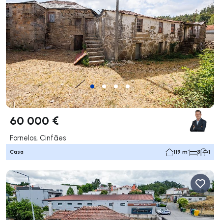
60 000 €
Fornelos, Cinfães
Casa
119 m²
3
1