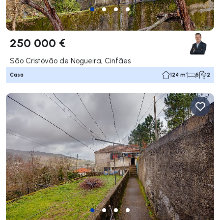
250 000 €
São Cristóvão de Nogueira, Cinfães
Casa
124 m²
5
2