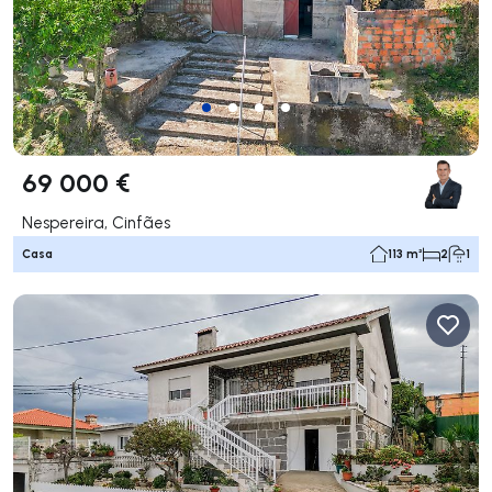
69 000 €
Nespereira, Cinfães
Casa
113 m²
2
1