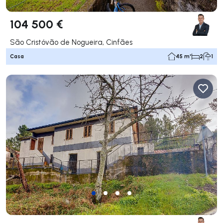
104 500 €
São Cristóvão de Nogueira, Cinfães
Casa
45 m²
2
1