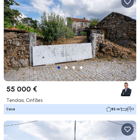
55 000 €
Tendais, Cinfães
Casa
85 m²
1
1