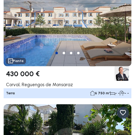
Pianta
430 000 €
Corval, Reguengos de Monsaraz
Terra
6 750 m²
- -
- -