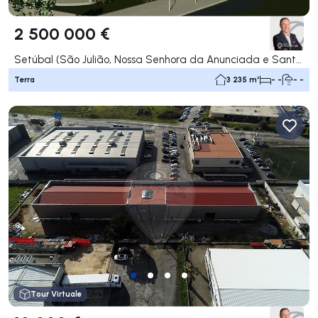
2 500 000 €
Setúbal (São Julião, Nossa Senhora da Anunciada e Santa Maria da Graça), Setúbal
Terra
3 235 m²
- -
- -
Tour Virtuale