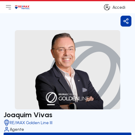
Accedi
Apri il menu principale
Logo
Vai alla homepage
Accedi
Cond
Joaquim Vivas
RE/MAX Golden Line III
Agente