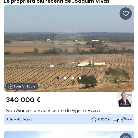
Le proprietà più recenti de Joaquim Vivas
Tour Virtuale
340 000 €
São Manços e São Vicente do Pigeiro, Évora
Altri - Abitazioni
19 937 m²
- -
- -