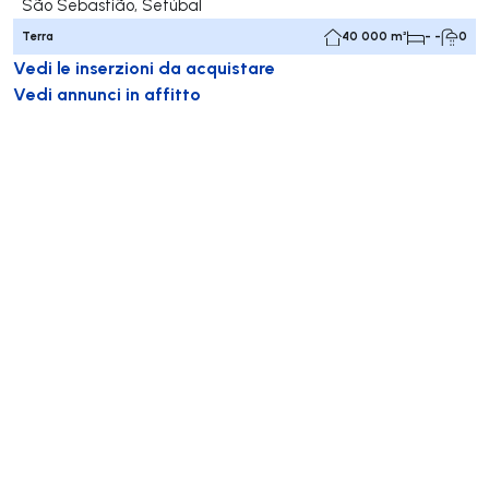
São Sebastião, Setúbal
Terra
40 000 m²
- -
0
Vedi le inserzioni da acquistare
Vedi annunci in affitto