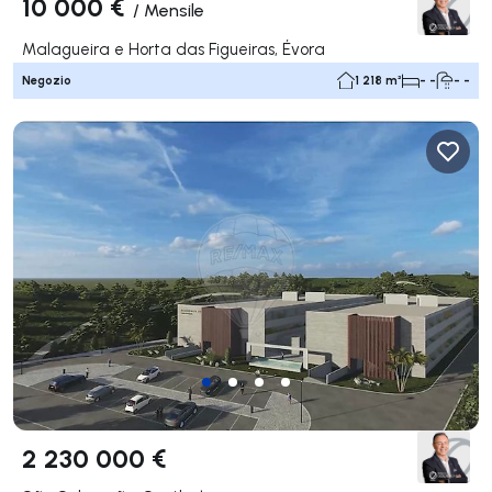
10 000 €
/
Mensile
Malagueira e Horta das Figueiras, Évora
Negozio
1 218 m²
- -
- -
2 230 000 €