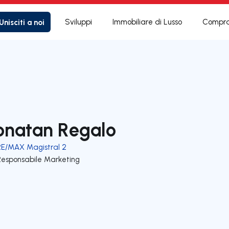
Unisciti a noi
Sviluppi
Immobiliare di Lusso
Compra
onatan Regalo
RE/MAX Magistral 2
Responsabile Marketing