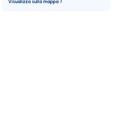
Visualizza sulla mappa
E/MAX
Unisciti a noi
Sviluppi