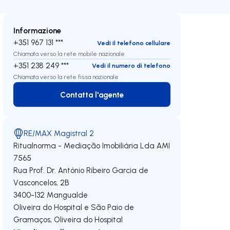
Informazione
+351 967 131 ***
Vedi il telefono cellulare
Chiamata verso la rete mobile nazionale
+351 238 249 ***
Vedi il numero di telefono
Chiamata verso la rete fissa nazionale
Contatta l'agente
Contatta l'agente
RE/MAX Magistral 2
Ritualnorma - Mediação Imobiliária Lda
AMI
7565
Rua Prof. Dr. António Ribeiro Garcia de
Vasconcelos, 2B
3400-132
Mangualde
Oliveira do Hospital e São Paio de
Gramaços
,
Oliveira do Hospital