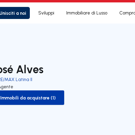
Unisciti a noi
Sviluppi
Immobiliare di Lusso
Compra
osé Alves
RE/MAX Latina II
Agente
Immobili da acquistare (1)
to-buy-listing