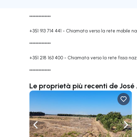
**************
+351 913 714 441
-
Chiamata verso la rete mobile na
**************
+351 218 163 400
-
Chiamata verso la rete fissa naz
**************
Le proprietà più recenti de José
Naviga a sinistra
Navi