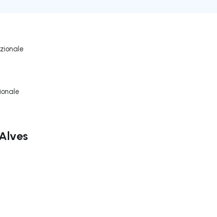
zionale
ionale
 Alves
ga a destra