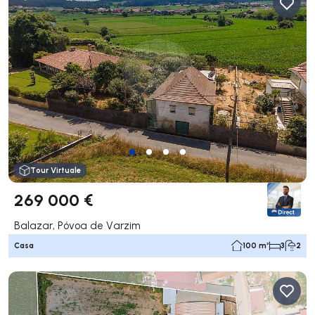
Tour Virtuale
269 000 €
Balazar, Póvoa de Varzim
Casa
100 m²
3
2