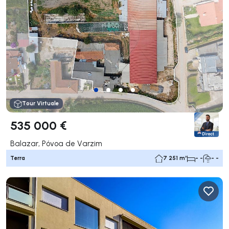
Tour Virtuale
535 000 €
Balazar, Póvoa de Varzim
Terra
7 251 m²
- -
- -