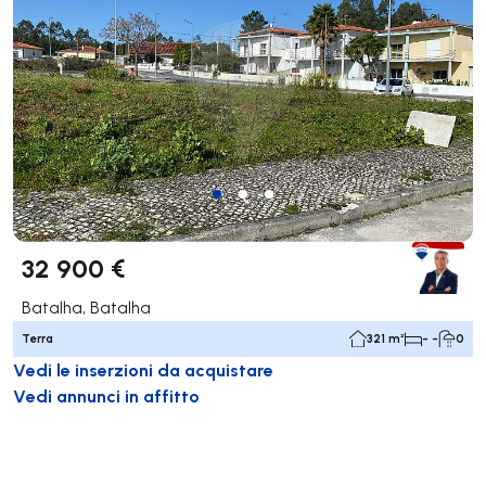
32 900 €
Batalha, Batalha
Terra
321 m²
- -
0
Vedi le inserzioni da acquistare
Vedi annunci in affitto