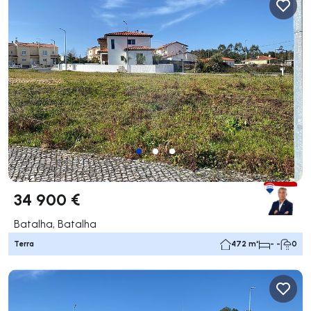
34 900 €
Batalha, Batalha
Terra
472 m²
- -
0