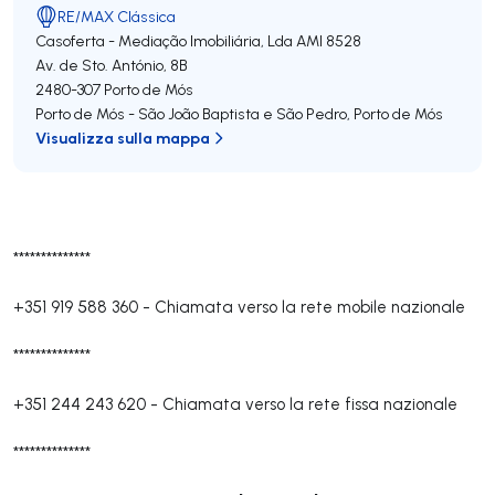
RE/MAX Clássica
Casoferta - Mediação Imobiliária, Lda
AMI 8528
Av. de Sto. António, 8B
2480-307
Porto de Mós
Porto de Mós - São João Baptista e São Pedro
,
Porto de Mós
Visualizza sulla mappa
**************
+351 919 588 360
-
Chiamata verso la rete mobile nazionale
**************
+351 244 243 620
-
Chiamata verso la rete fissa nazionale
**************