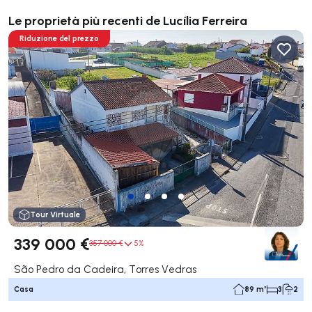
Le proprietà più recenti de Lucília Ferreira
Riduzione del prezzo
Tour Virtuale
339 000 €
357 000 €
5%
São Pedro da Cadeira, Torres Vedras
Casa
89 m²
3
2