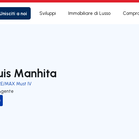
Unisciti a noi
Sviluppi
Immobiliare di Lusso
Compra
uis Manhita
RE/MAX Must IV
Agente