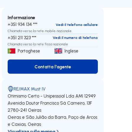
Informazione
+351 934 134 ***
Vedi il telefono cellulare
Chiamata verso la rete mobile nazionale
+351 211 323 ***
Vedi il numero di telefono
Chiamata verso la rete fissa nazionale
Portoghese
Inglese
Contatta l'agente
Contatta l'agente
RE/MAX Must IV
Otimismo Certo - Unipessoal Lda
AMI 12949
Avenida Doutor Francisco Sá Carneiro, 13F
2780-241
Oeiras
Oeiras e São Julião da Barra, Paço de Arcos
e Caxias
,
Oeiras
Visualizza sulla mappa