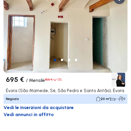
695 €
/
Mensile
800 €
13%
Évora (São Mamede, Sé, São Pedro e Santo Antão), Évora
Negozio
20 m²
- -
1
Vedi le inserzioni da acquistare
Vedi annunci in affitto