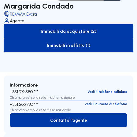
Margarida Condado
RE/MAX Évora
Agente
Immobili da acquistare (2)
to-buy-listing
Immobili in affitto (1)
to-rent-listing
Informazione
+351 919 580 ***
Vedi il telefono cellulare
Chiamata verso la rete mobile nazionale
+351 266 730 ***
Vedi il numero di telefono
Chiamata verso la rete fissa nazionale
Contatta l'agente
Contatta l'agente