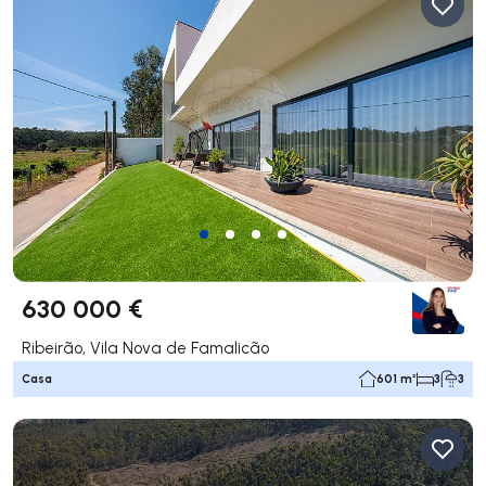
630 000 €
Ribeirão, Vila Nova de Famalicão
Casa
601 m²
3
3