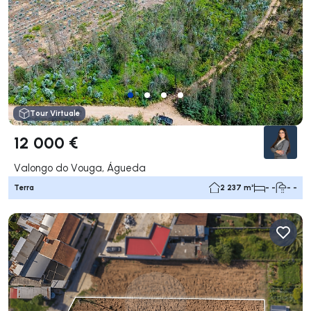
Tour Virtuale
12 000 €
Valongo do Vouga, Águeda
Terra
2 237 m²
- -
- -