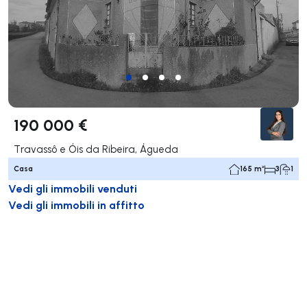
190 000 €
Travassô e Óis da Ribeira, Águeda
Casa
165 m²
3
1
Vedi gli immobili venduti
Vedi gli immobili in affitto