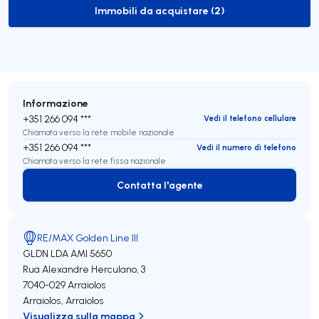
Immobili da acquistare (2)
to-buy-listing
Informazione
+351 266 094 ***
Vedi il telefono cellulare
Chiamata verso la rete mobile nazionale
+351 266 094 ***
Vedi il numero di telefono
Chiamata verso la rete fissa nazionale
Contatta l'agente
Contatta l'agente
RE/MAX Golden Line III
GLDN LDA
AMI 5650
Rua Alexandre Herculano, 3
7040-029
Arraiolos
Arraiolos
,
Arraiolos
Visualizza sulla mappa