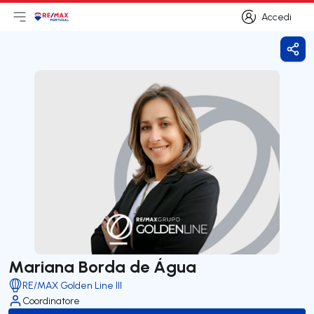
Accedi
Apri il menu principale
Logo
Vai alla homepage
Accedi
Cond
Mariana Borda de Água
RE/MAX Golden Line III
Coordinatore