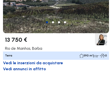
13 750 €
Rio de Moinhos, Borba
Terra
390 m²
- -
0
Vedi le inserzioni da acquistare
Vedi annunci in affitto