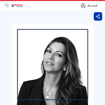
Accedi
Apri il menu principale
Logo
Vai alla homepage
Accedi
Cond