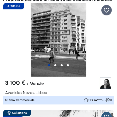
Affittate
3 100 €
/
Mensile
Avenidas Novas, Lisboa
Ufficio Commerciale
179 m²
- -
3
Collezione