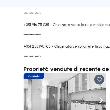
**************
+351 916 711 035
-
Chiamata verso la rete mobile na
**************
+351 253 190 108
-
Chiamata verso la rete fissa naz
**************
Proprietà vendute di recente d
Venduto
Naviga a sinistra
Navi