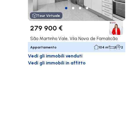
Tour Virtuale
279 900 €
São Martinho Vale, Vila Nova de Famalicão
Appartamento
104 m²
3
2
Vedi gli immobili venduti
Vedi gli immobili in affitto