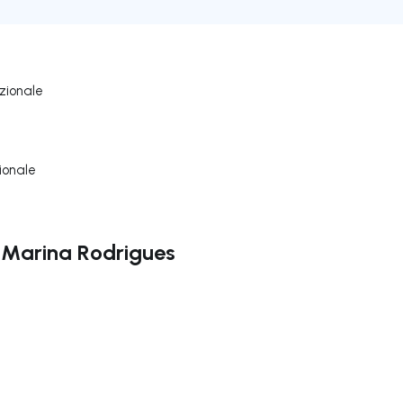
zionale
ionale
e Marina Rodrigues
ga a destra