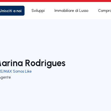
Unisciti a noi
Sviluppi
Immobiliare di Lusso
Compra
arina Rodrigues
RE/MAX Somos Like
Agente