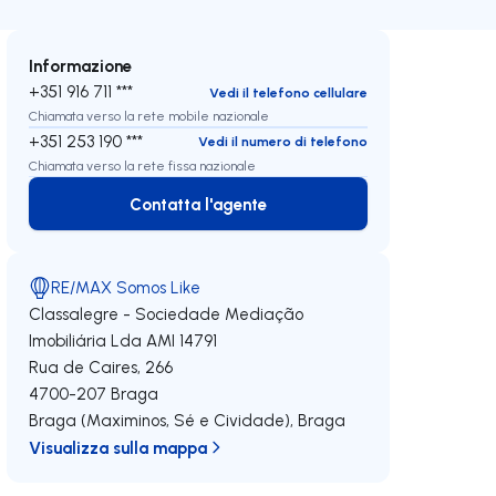
Informazione
+351 916 711 ***
Vedi il telefono cellulare
Chiamata verso la rete mobile nazionale
+351 253 190 ***
Vedi il numero di telefono
Chiamata verso la rete fissa nazionale
Contatta l'agente
Contatta l'agente
RE/MAX Somos Like
Classalegre - Sociedade Mediação
Imobiliária Lda
AMI 14791
Rua de Caires, 266
4700-207
Braga
Braga (Maximinos, Sé e Cividade)
,
Braga
Visualizza sulla mappa