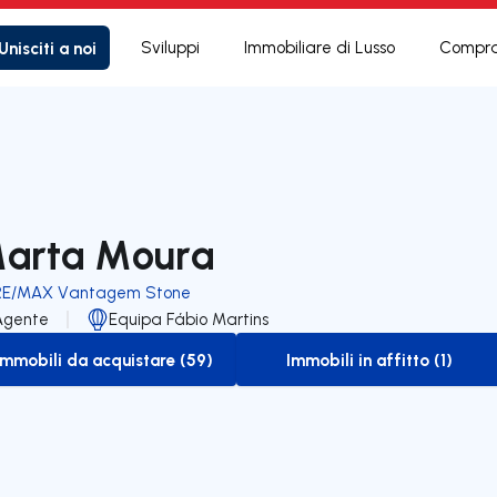
Unisciti a noi
Sviluppi
Immobiliare di Lusso
Compra
arta Moura
RE/MAX Vantagem Stone
Agente
Equipa Fábio Martins
Immobili da acquistare (59)
Immobili in affitto (1)
to-buy-listing
to-rent-listing