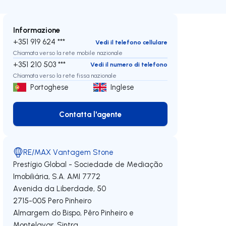
Informazione
+351 919 624 ***
Vedi il telefono cellulare
Chiamata verso la rete mobile nazionale
+351 210 503 ***
Vedi il numero di telefono
Chiamata verso la rete fissa nazionale
Portoghese
Inglese
Contatta l'agente
Contatta l'agente
RE/MAX Vantagem Stone
Prestígio Global - Sociedade de Mediação
Imobiliária, S.A.
AMI 7772
Avenida da Liberdade, 50
2715-005
Pero Pinheiro
Almargem do Bispo, Pêro Pinheiro e
Montelavar
,
Sintra