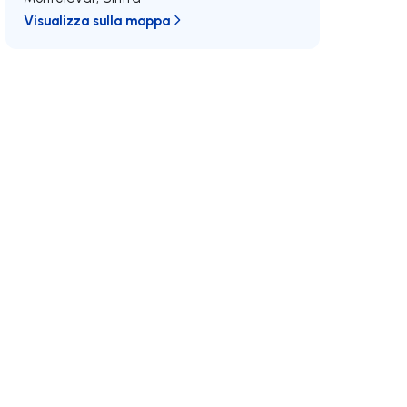
Visualizza sulla mappa
E/MAX
Unisciti a noi
Sviluppi