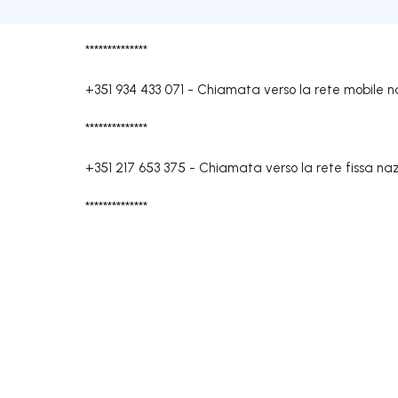
**************
+351 934 433 071
-
Chiamata verso la rete mobile n
**************
+351 217 653 375
-
Chiamata verso la rete fissa na
**************