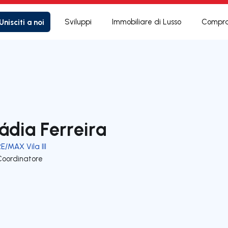
Unisciti a noi
Sviluppi
Immobiliare di Lusso
Compra
ádia Ferreira
E/MAX Vila III
Coordinatore