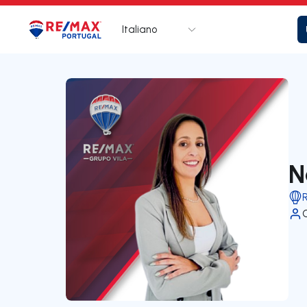
Italiano
Logo
Vai alla homepage
N
R