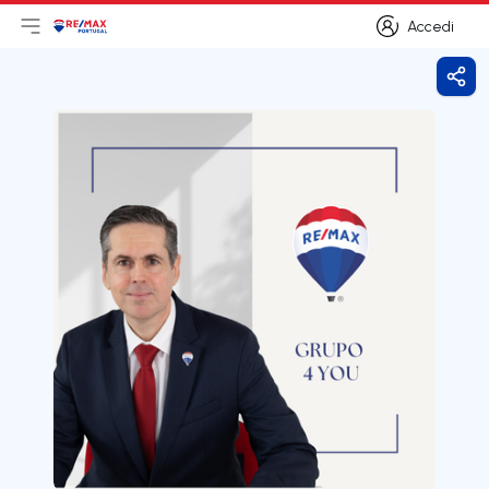
Accedi
Apri il menu principale
Logo
Vai alla homepage
Accedi
Cond