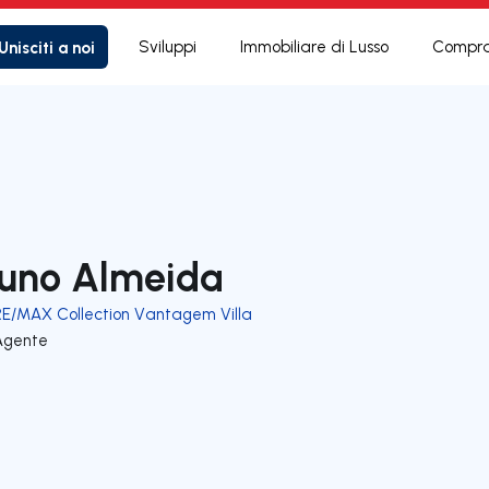
Unisciti a noi
Sviluppi
Immobiliare di Lusso
Compra
uno Almeida
RE/MAX Collection Vantagem Villa
Agente