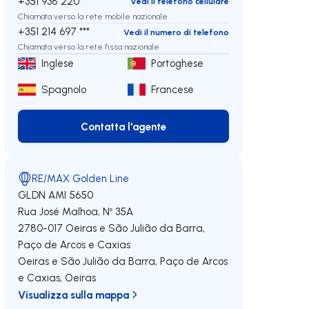
+351 938 220 ***
Vedi il telefono cellulare
Chiamata verso la rete mobile nazionale
+351 214 697 ***
Vedi il numero di telefono
Chiamata verso la rete fissa nazionale
Inglese
Portoghese
Spagnolo
Francese
Contatta l'agente
Contatta l'agente
RE/MAX Golden Line
GLDN
AMI 5650
Rua José Malhoa, Nº 35A
2780-017
Oeiras e São Julião da Barra,
Paço de Arcos e Caxias
Oeiras e São Julião da Barra, Paço de Arcos
e Caxias
,
Oeiras
Visualizza sulla mappa