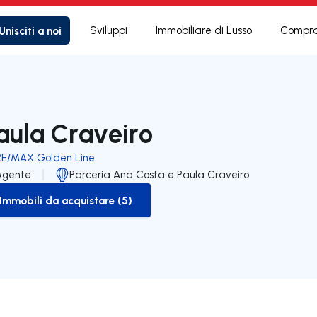
Unisciti a noi
Sviluppi
Immobiliare di Lusso
Compra
aula Craveiro
RE/MAX Golden Line
Agente
Parceria Ana Costa e Paula Craveiro
Immobili da acquistare (5)
to-buy-listing