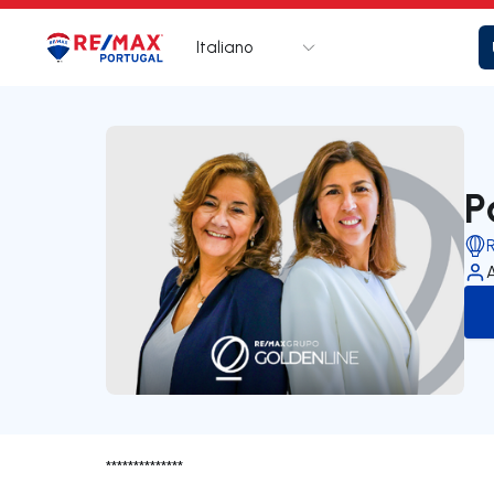
Italiano
Logo
Vai alla homepage
P
**************