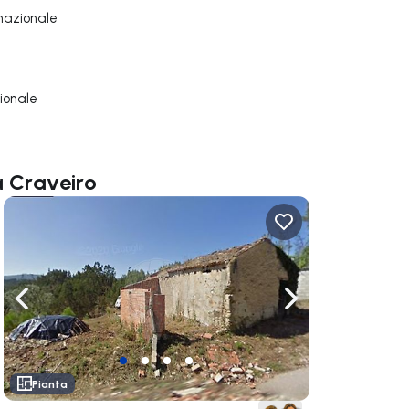
nazionale
ionale
a Craveiro
ga a destra
Naviga a sinistra
Naviga a destra
Pianta