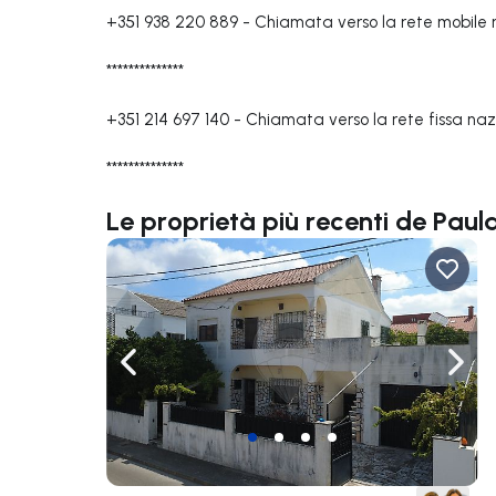
+351 938 220 889
-
Chiamata verso la rete mobile 
**************
+351 214 697 140
-
Chiamata verso la rete fissa naz
**************
Le proprietà più recenti de Paul
Naviga a sinistra
Navi