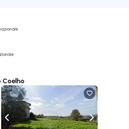
nazionale
zionale
o Coelho
ga a destra
Naviga a sinistra
Naviga a destra