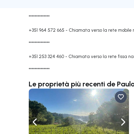
**************
+351 964 572 665
-
Chiamata verso la rete mobile 
**************
+351 253 324 460
-
Chiamata verso la rete fissa na
**************
Le proprietà più recenti de Paul
Naviga a sinistra
Navi