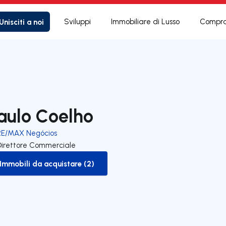
Unisciti a noi
Sviluppi
Immobiliare di Lusso
Compra
aulo Coelho
RE/MAX Negócios
Direttore Commerciale
Immobili da acquistare (2)
to-buy-listing