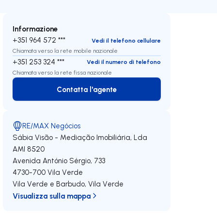
Informazione
+351 964 572 ***
Vedi il telefono cellulare
Chiamata verso la rete mobile nazionale
+351 253 324 ***
Vedi il numero di telefono
Chiamata verso la rete fissa nazionale
Contatta l'agente
Contatta l'agente
RE/MAX Negócios
Sábia Visão - Mediação Imobiliária, Lda
AMI 8520
Avenida António Sérgio, 733
4730-700
Vila Verde
Vila Verde e Barbudo
,
Vila Verde
Visualizza sulla mappa