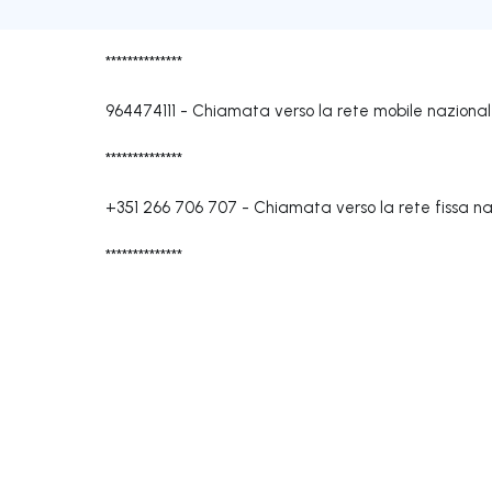
**************
964474111
-
Chiamata verso la rete mobile naziona
**************
+351 266 706 707
-
Chiamata verso la rete fissa n
**************