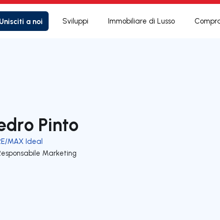
Unisciti a noi
Sviluppi
Immobiliare di Lusso
Compra
edro Pinto
RE/MAX Ideal
Responsabile Marketing