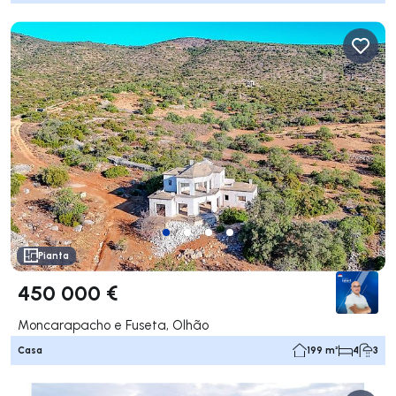
Pianta
450 000 €
Moncarapacho e Fuseta, Olhão
Casa
199 m²
4
3