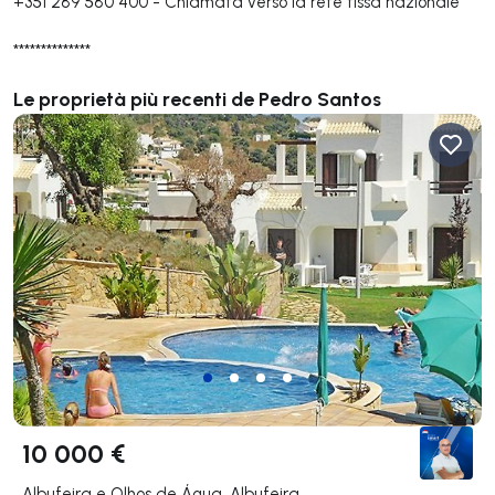
+351 289 580 400
-
Chiamata verso la rete fissa nazionale
**************
Le proprietà più recenti de Pedro Santos
10 000 €
Albufeira e Olhos de Água, Albufeira