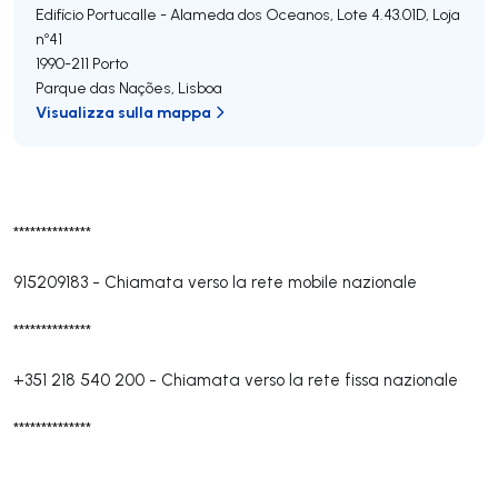
Edifício Portucalle - Alameda dos Oceanos, Lote 4.43.01D, Loja
nº41
1990-211
Porto
Parque das Nações
,
Lisboa
Visualizza sulla mappa
**************
915209183
-
Chiamata verso la rete mobile nazionale
**************
+351 218 540 200
-
Chiamata verso la rete fissa nazionale
**************