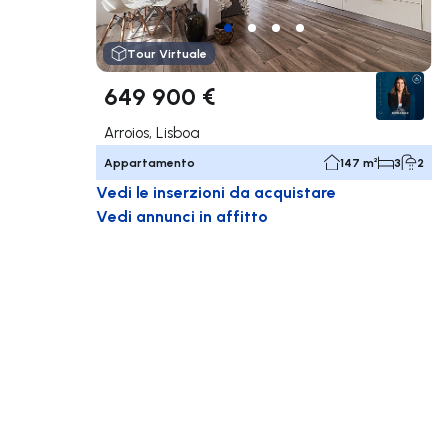
Tour Virtuale
649 900 €
Arroios, Lisboa
Appartamento
147 m²
3
2
Vedi le inserzioni da acquistare
Vedi annunci in affitto