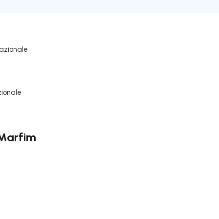
azionale
zionale
 Marfim
ga a destra