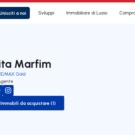
Unisciti a noi
Sviluppi
Immobiliare di Lusso
Compra
ita Marfim
RE/MAX Gold
Agente
Immobili da acquistare (1)
to-buy-listing