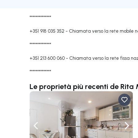
**************
+351 918 035 352
-
Chiamata verso la rete mobile n
**************
+351 213 600 060
-
Chiamata verso la rete fissa na
**************
Le proprietà più recenti de Rita
Naviga a sinistra
Navi