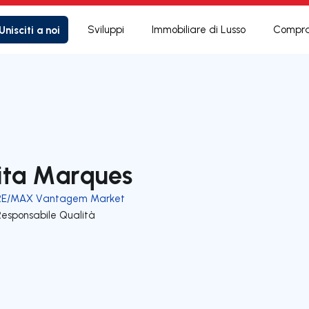
Unisciti a noi
Sviluppi
Immobiliare di Lusso
Compra
ita Marques
RE/MAX Vantagem Market
Responsabile Qualità