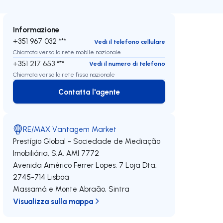
Informazione
+351 967 032 ***
Vedi il telefono cellulare
Chiamata verso la rete mobile nazionale
+351 217 653 ***
Vedi il numero di telefono
Chiamata verso la rete fissa nazionale
Contatta l'agente
Contatta l'agente
RE/MAX Vantagem Market
Prestígio Global - Sociedade de Mediação
Imobiliária, S.A.
AMI 7772
Avenida Américo Ferrer Lopes, 7 Loja Dta.
2745-714
Lisboa
Massamá e Monte Abraão
,
Sintra
Visualizza sulla mappa