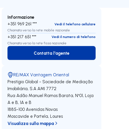
Informazione
+351 969 261 ***
Vedi il telefono cellulare
Chiamata verso la rete mobile nazionale
+351 217 651 ***
Vedi il numero di telefono
Chiamata verso la rete fissa nazionale
Contatta l'agente
Contatta l'agente
RE/MAX Vantagem Oriental
Prestígio Global - Sociedade de Mediação
Imobiliária, S.A
AMI 7772
Rua Adão Manuel Ramos Barata, Nº01, Loja
A e B, 1A e B
1885-100
Avenidas Novas
Moscavide e Portela
,
Loures
Visualizza sulla mappa