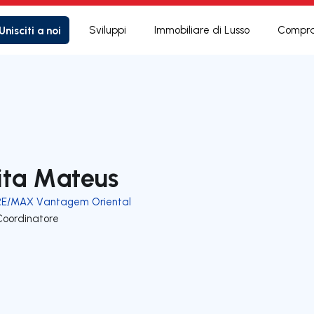
Unisciti a noi
Sviluppi
Immobiliare di Lusso
Compra
ita Mateus
RE/MAX Vantagem Oriental
Coordinatore