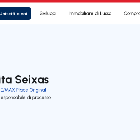
Unisciti a noi
Sviluppi
Immobiliare di Lusso
Compra
ita Seixas
RE/MAX Place Original
Responsabile di processo