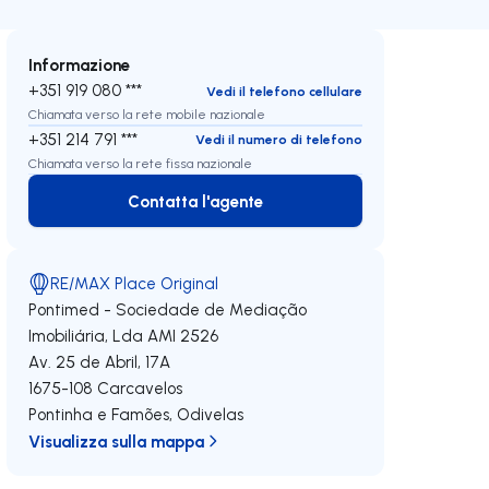
Informazione
+351 919 080 ***
Vedi il telefono cellulare
Chiamata verso la rete mobile nazionale
+351 214 791 ***
Vedi il numero di telefono
Chiamata verso la rete fissa nazionale
Contatta l'agente
Contatta l'agente
RE/MAX Place Original
Pontimed - Sociedade de Mediação
Imobiliária, Lda
AMI 2526
Av. 25 de Abril, 17A
1675-108
Carcavelos
Pontinha e Famões
,
Odivelas
Visualizza sulla mappa