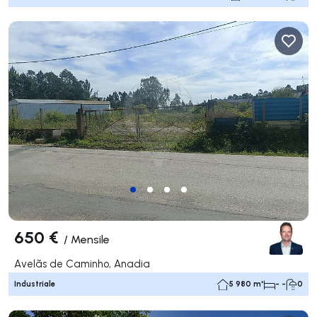
650 €
/
Mensile
Avelãs de Caminho, Anadia
Industriale
5 980 m²
- -
0