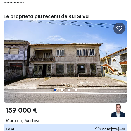
**************
Le proprietà più recenti de Rui Silva
159 000 €
Murtosa, Murtosa
Casa
227 m²
5
0