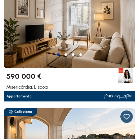
590 000 €
Misericórdia, Lisboa
Appartamento
87 m²
2
1
Collezione