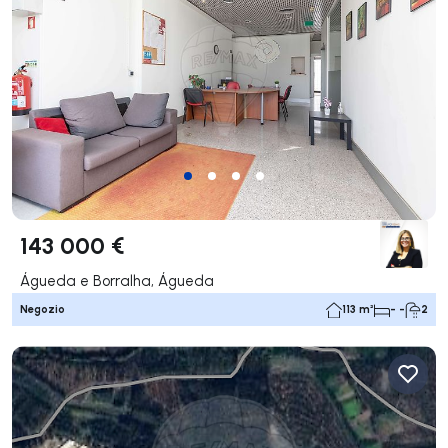
143 000 €
Águeda e Borralha, Águeda
Negozio
113 m²
- -
2