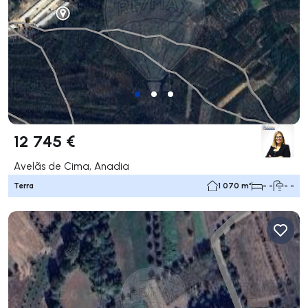
12 745 €
Avelãs de Cima, Anadia
Terra
1 070 m²
- -
- -