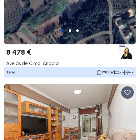
8 478 €
Avelãs de Cima, Anadia
Terra
790 m²
- -
- -