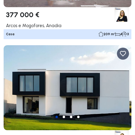
377 000 €
Arcos e Mogofores, Anadia
Casa
209 m²
4
3