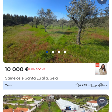
10 000 €
11 500 €
13%
Sameice e Santa Eulália, Seia
Terra
6 489 m²
- -
- -