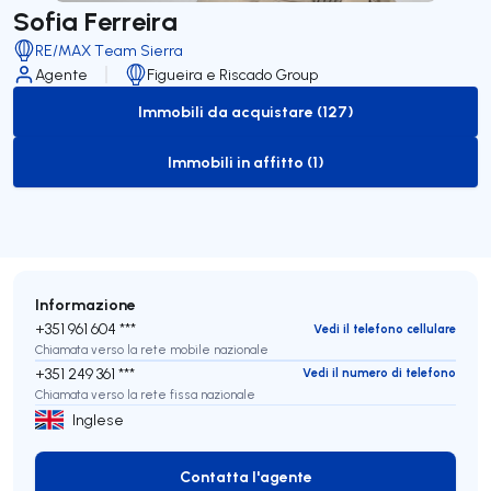
Sofia Ferreira
RE/MAX Team Sierra
Agente
Figueira e Riscado Group
Immobili da acquistare (127)
to-buy-listing
Immobili in affitto (1)
to-rent-listing
Informazione
+351 961 604 ***
Vedi il telefono cellulare
Chiamata verso la rete mobile nazionale
+351 249 361 ***
Vedi il numero di telefono
Chiamata verso la rete fissa nazionale
Inglese
Contatta l'agente
Contatta l'agente