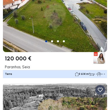
120 000 €
Paranhos, Seia
Terra
3 614 m²
- -
- -