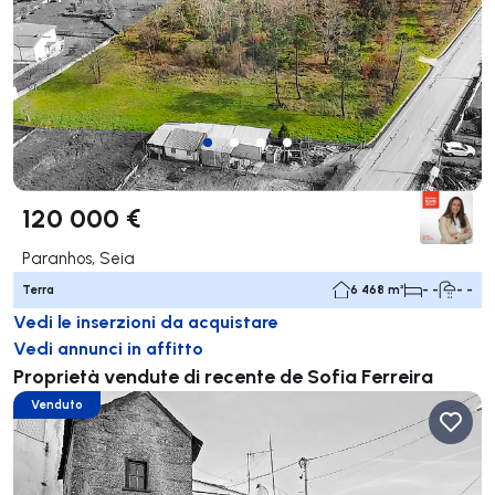
120 000 €
Paranhos, Seia
Terra
6 468 m²
- -
- -
Vedi le inserzioni da acquistare
Vedi annunci in affitto
Proprietà vendute di recente de Sofia Ferreira
Venduto