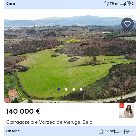
Casa
178 m²
3
2
140 000 €
Carragozela e Várzea de Meruge, Seia
Fattoria
189 m²
- -
- -