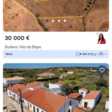
30 000 €
Budens, Vila do Bispo
Terra
8 160 m²
- -
- -