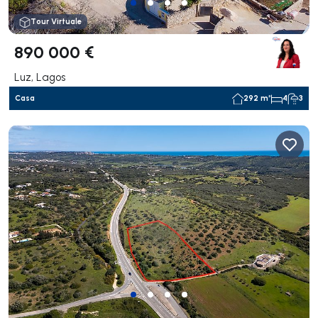
Tour Virtuale
890 000 €
Luz, Lagos
Casa
292 m²
4
3