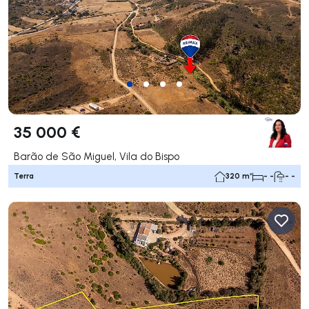
35 000 €
Barão de São Miguel, Vila do Bispo
Terra
320 m²
- -
- -