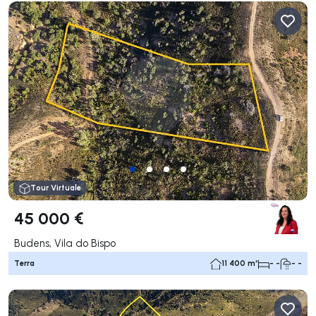
Tour Virtuale
45 000 €
Budens, Vila do Bispo
Terra
11 400 m²
- -
- -