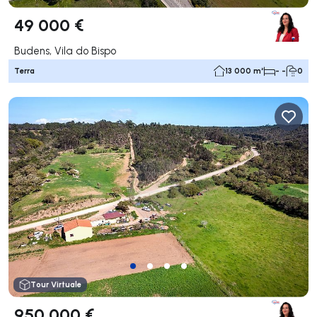
49 000 €
Budens, Vila do Bispo
Terra
13 000 m²
- -
0
Tour Virtuale
950 000 €