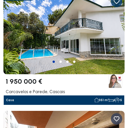
1 950 000 €
Carcavelos e Parede, Cascais
Casa
351 m²
6
5