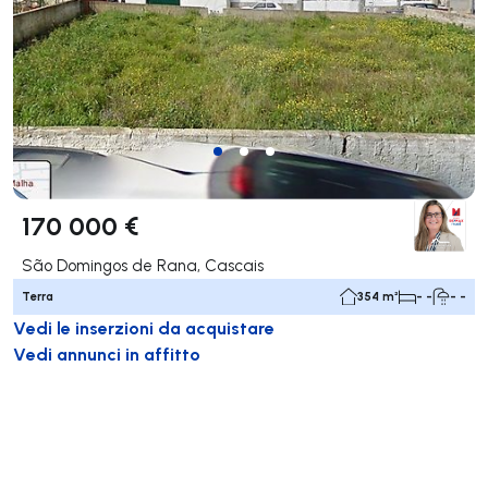
170 000 €
São Domingos de Rana, Cascais
Terra
354 m²
- -
- -
Vedi le inserzioni da acquistare
Vedi annunci in affitto