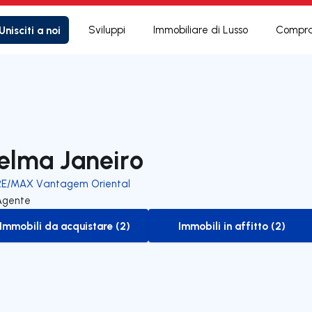
Unisciti a noi
Sviluppi
Immobiliare di Lusso
Compra
elma Janeiro
RE/MAX Vantagem Oriental
Agente
Immobili da acquistare (2)
Immobili in affitto (2)
to-buy-listing
to-rent-listing