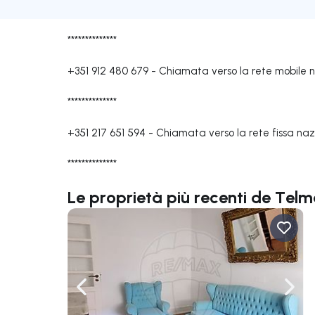
**************
+351 912 480 679
-
Chiamata verso la rete mobile 
**************
+351 217 651 594
-
Chiamata verso la rete fissa naz
**************
Le proprietà più recenti de Telm
Naviga a sinistra
Navi