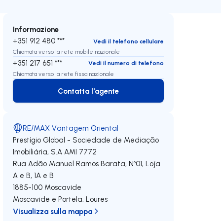
Informazione
+351 912 480 ***
Vedi il telefono cellulare
Chiamata verso la rete mobile nazionale
+351 217 651 ***
Vedi il numero di telefono
Chiamata verso la rete fissa nazionale
Contatta l'agente
Contatta l'agente
RE/MAX Vantagem Oriental
Prestígio Global - Sociedade de Mediação
Imobiliária, S.A
AMI 7772
Rua Adão Manuel Ramos Barata, Nº01, Loja
A e B, 1A e B
1885-100
Moscavide
Moscavide e Portela
,
Loures
Visualizza sulla mappa