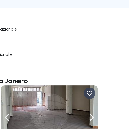
nazionale
ionale
a Janeiro
ga a destra
Naviga a sinistra
Naviga a destra