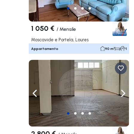
1 050 €
/
Mensile
Moscavide e Portela, Loures
Appartamento
90 m²
1
1
Naviga a sinistra
Navi
2 800 €