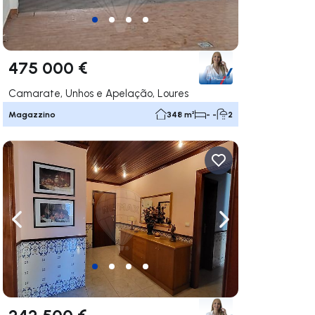
475 000 €
Camarate, Unhos e Apelação, Loures
Magazzino
348 m²
- -
2
ga a destra
Naviga a sinistra
Naviga a destra
242 500 €