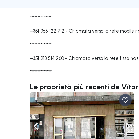
**************
+351 968 122 712
-
Chiamata verso la rete mobile n
**************
+351 213 514 260
-
Chiamata verso la rete fissa naz
**************
Le proprietà più recenti de Víto
Naviga a sinistra
Navi