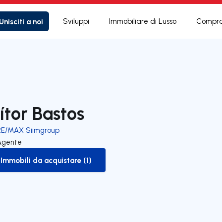
Unisciti a noi
Sviluppi
Immobiliare di Lusso
Compra
ítor Bastos
RE/MAX Siimgroup
Agente
Immobili da acquistare (1)
to-buy-listing