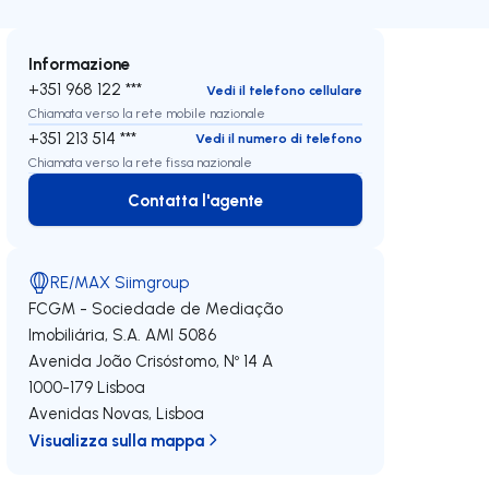
Informazione
+351 968 122 ***
Vedi il telefono cellulare
Chiamata verso la rete mobile nazionale
+351 213 514 ***
Vedi il numero di telefono
Chiamata verso la rete fissa nazionale
Contatta l'agente
Contatta l'agente
RE/MAX Siimgroup
FCGM - Sociedade de Mediação
Imobiliária, S.A.
AMI 5086
Avenida João Crisóstomo, Nº 14 A
1000-179
Lisboa
Avenidas Novas
,
Lisboa
Visualizza sulla mappa