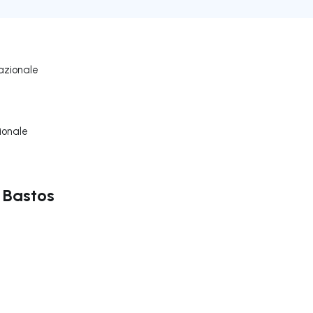
azionale
ionale
r Bastos
ga a destra