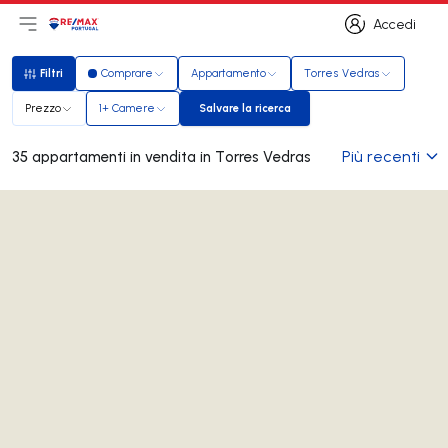
Accedi
Apri il menu principale
Logo
Vai alla homepage
Accedi
Filtri
Comprare
Appartamento
Torres Vedras
Filtri
Prezzo
1+ Camere
Salvare la ricerca
Salvare la ricerca
Più recenti
35 appartamenti in vendita in Torres Vedras