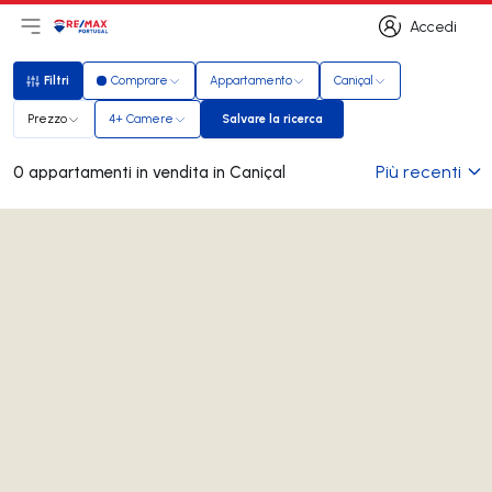
Accedi
Apri il menu principale
Logo
Vai alla homepage
Accedi
Filtri
Comprare
Appartamento
Caniçal
Filtri
Prezzo
4+ Camere
Salvare la ricerca
Salvare la ricerca
Più recenti
0 appartamenti in vendita in Caniçal