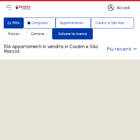
Accedi
Apri il menu principale
Logo
Vai alla homepage
Accedi
Filtri
Comprare
Appartamento
Cacém e São Marcos
Filtri
Prezzo
Camere
Salvare la ricerca
Salvare la ricerca
106 appartamenti in vendita in Cacém e São
Più recenti
Marcos