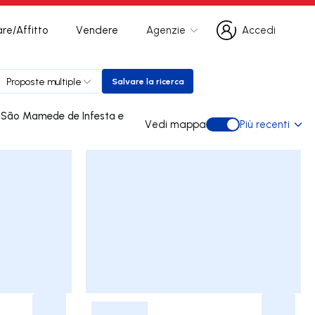
re/Affitto
Vendere
Agenzie
Accedi
Accedi
Proposte multiple
Salvare la ricerca
Salvare la ricerca
Vedi mappa
Più recenti
Vedi mappa
-