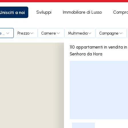
Unisciti a noi
Sviluppi
Immobiliare di Lusso
Compra
de Infesta e Senhora da Hora
Prezzo
Camere
Multimedia
Campagne
110 appartamenti in vendita in São Mamede de Infesta e
Senhora da Hora
Elenco delle inserzioni
-