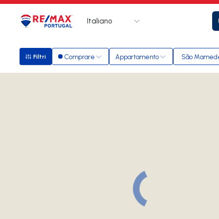
Italiano
Logo
Vai alla homepage
Comprare
Appartamento
São Mamede 
Filtri
Filtri