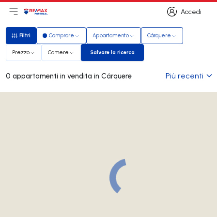
Accedi
Apri il menu principale
Logo
Vai alla homepage
Accedi
Filtri
Comprare
Appartamento
Cárquere
Filtri
Prezzo
Camere
Salvare la ricerca
Salvare la ricerca
Più recenti
0 appartamenti in vendita in Cárquere