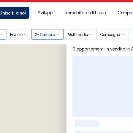
Unisciti a noi
Sviluppi
Immobiliare di Lusso
Compra
Prezzo
2+ Camere
Multimedia
Campagne
0 apparta
Elenco delle inserzioni
-