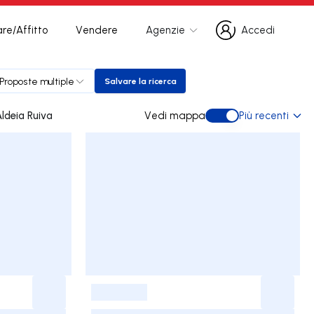
re/Affitto
Vendere
Agenzie
Accedi
Accedi
Proposte multiple
Salvare la ricerca
Salvare la ricerca
menti in vendita in Aldeia Ruiva
Vedi mappa
Più recenti
Vedi mappa
-