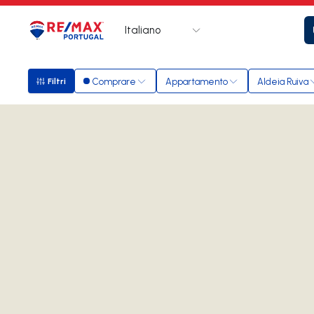
Italiano
Logo
Vai alla homepage
Comprare
Appartamento
Aldeia Ruiva
Filtri
Filtri