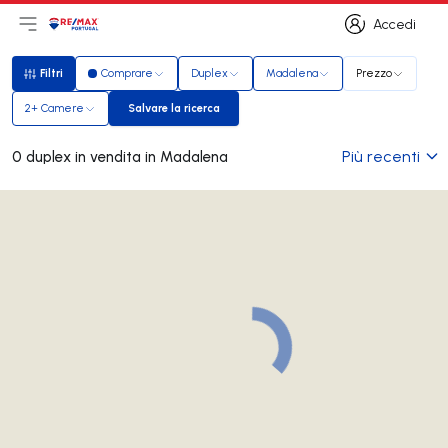
Accedi
Apri il menu principale
Logo
Vai alla homepage
Accedi
Filtri
Comprare
Duplex
Madalena
Prezzo
Filtri
2+ Camere
Salvare la ricerca
Salvare la ricerca
Più recenti
0 duplex in vendita in Madalena