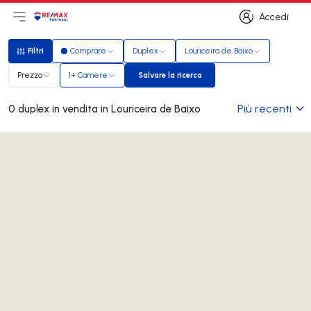
Accedi
Apri il menu principale
Logo
Vai alla homepage
Accedi
Filtri
Comprare
Duplex
Louriceira de Baixo
Filtri
Prezzo
1+ Camere
Salvare la ricerca
Salvare la ricerca
Più recenti
0 duplex in vendita in Louriceira de Baixo