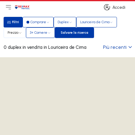
Accedi
Apri il menu principale
Logo
Vai alla homepage
Accedi
Filtri
Comprare
Duplex
Louriceira de Cima
Filtri
Prezzo
3+ Camere
Salvare la ricerca
Salvare la ricerca
Più recenti
0 duplex in vendita in Louriceira de Cima