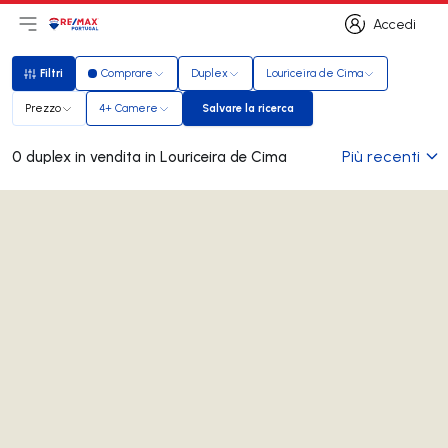
Accedi
Apri il menu principale
Logo
Vai alla homepage
Accedi
Filtri
Comprare
Duplex
Louriceira de Cima
Filtri
Prezzo
4+ Camere
Salvare la ricerca
Salvare la ricerca
Più recenti
0 duplex in vendita in Louriceira de Cima