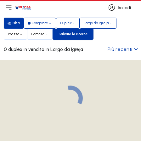
Accedi
Apri il menu principale
Logo
Vai alla homepage
Accedi
Filtri
Comprare
Duplex
Largo da Igreja
Filtri
Prezzo
Camere
Salvare la ricerca
Salvare la ricerca
Più recenti
0 duplex in vendita in Largo da Igreja