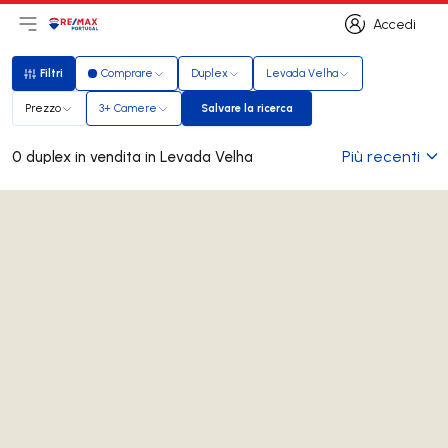
Accedi
Apri il menu principale
Logo
Vai alla homepage
Accedi
Filtri
Comprare
Duplex
Levada Velha
Filtri
Prezzo
3+ Camere
Salvare la ricerca
Salvare la ricerca
Più recenti
0 duplex in vendita in Levada Velha