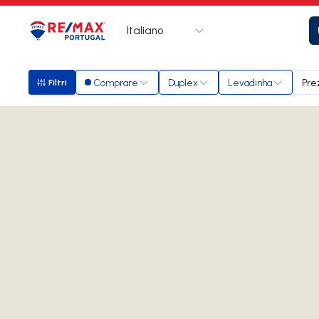
Italiano
Logo
Vai alla homepage
Comprare
Duplex
Levadinha
Pre
Filtri
Filtri