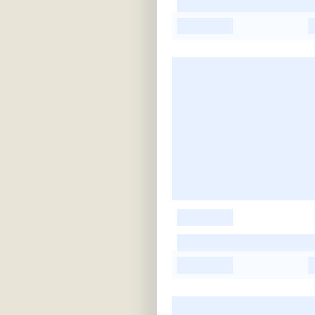
-
-
-
-
-
-
-