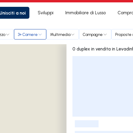
Unisciti a noi
Sviluppi
Immobiliare di Lusso
Compra
zzo
3+ Camere
Multimedia
Campagne
Proposte 
0 duplex in vendita in Lev
Elenco delle inserzioni
-