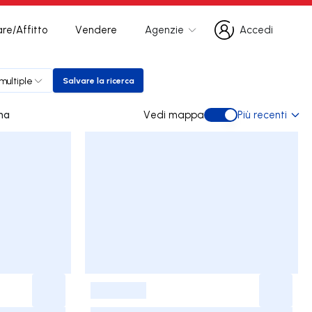
re/Affitto
Vendere
Agenzie
Accedi
Accedi
multiple
Salvare la ricerca
Salvare la ricerca
adinha
Vedi mappa
Più recenti
Vedi mappa
-