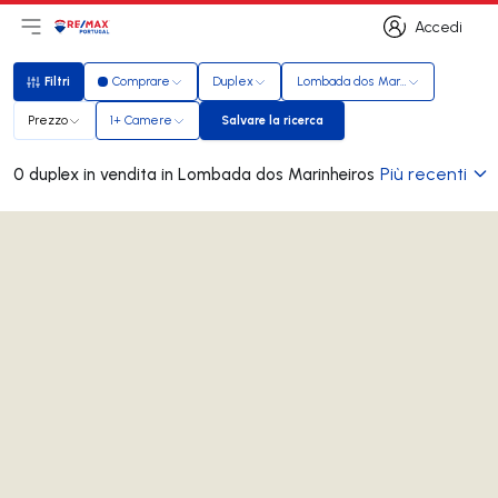
Accedi
Apri il menu principale
Logo
Vai alla homepage
Accedi
Filtri
Comprare
Duplex
Lombada dos Marinheiros
Filtri
Prezzo
1+ Camere
Salvare la ricerca
Salvare la ricerca
Più recenti
0 duplex in vendita in Lombada dos Marinheiros