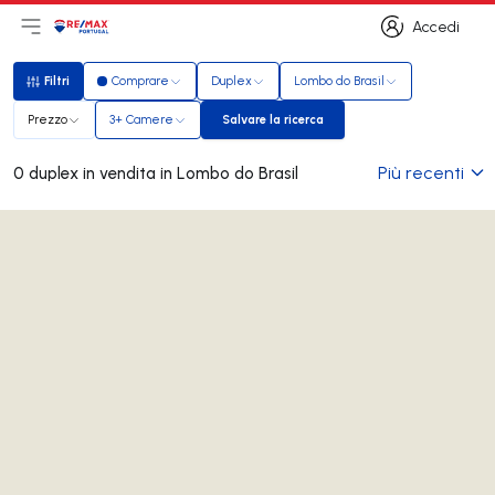
Accedi
Apri il menu principale
Logo
Vai alla homepage
Accedi
Filtri
Comprare
Duplex
Lombo do Brasil
Filtri
Prezzo
3+ Camere
Salvare la ricerca
Salvare la ricerca
Più recenti
0 duplex in vendita in Lombo do Brasil